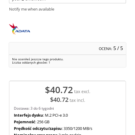
Notify me when available
5
/ 5
OCENA:
Nie oceniłeś jeszcze tego produktu.
Liczba oddanych głosów:
1
$40.72
tax excl.
$40.72
tax incl.
Dostawa: 3 do 6 tygodni
Interfejs dysku
: M.2 PCI-e 3.0
Pojemność
: 256 GB
Prędkość odczytu/zapisu
: 3350/1200 MB/s