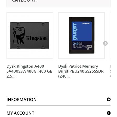
Dysk Kingston A400
Dysk Patriot Memory
Dys
SA400S37/480G (480 GB
Burst PBU240GS25SSDR
SDS
2.5...
(240...
GB 2
INFORMATION
MY ACCOUNT