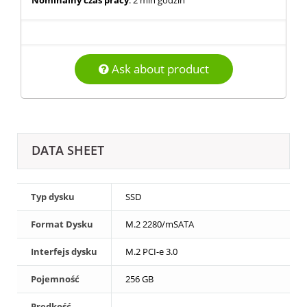
Nominalny czas pracy
: 2 mln godzin
Ask about product
DATA SHEET
Typ dysku
SSD
Format Dysku
M.2 2280/mSATA
Interfejs dysku
M.2 PCI-e 3.0
Pojemność
256 GB
Prędkość