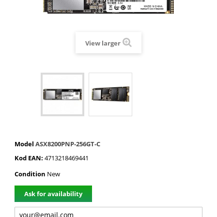
View larger
Model
ASX8200PNP-256GT-C
Kod EAN:
4713218469441
Condition
New
Ask for availability