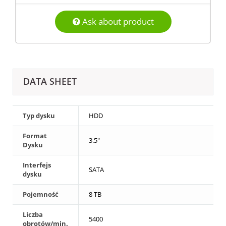
Ask about product
DATA SHEET
Typ dysku
HDD
Format
3.5"
Dysku
Interfejs
SATA
dysku
Pojemność
8 TB
Liczba
5400
obrotów/min.