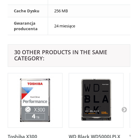
Cache Dysku
256 MB
Gwarancja
24 miesiące
producenta
30 OTHER PRODUCTS IN THE SAME
CATEGORY:
Toshiba X300
WD Black WD5000LPLX
WD 