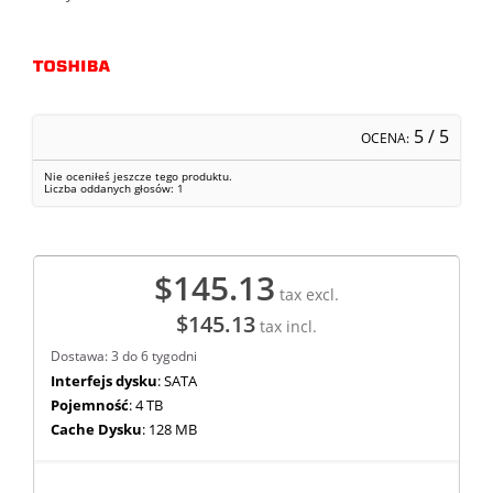
5
/ 5
OCENA:
Nie oceniłeś jeszcze tego produktu.
Liczba oddanych głosów:
1
$145.13
tax excl.
$145.13
tax incl.
Dostawa: 3 do 6 tygodni
Interfejs dysku
: SATA
Pojemność
: 4 TB
Cache Dysku
: 128 MB