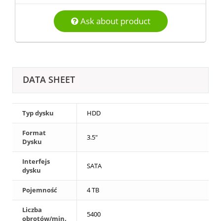
Ask about product
DATA SHEET
Typ dysku
HDD
Format
3.5"
Dysku
Interfejs
SATA
dysku
Pojemność
4 TB
Liczba
5400
obrotów/min.