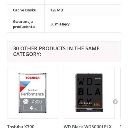
Cache Dysku
128 MB
Gwarancja
36 miesięcy
producenta
30 OTHER PRODUCTS IN THE SAME
CATEGORY:
Toshiba X300
WD Black WD5000LPLX
WD 