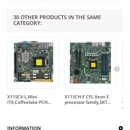
30 OTHER PRODUCTS IN THE SAME
CATEGORY:
X11SCV-L,Mini
X11SCH-F CFL Xeon E
X11
ITX,Coffeelake PCH...
processor family,SKT...
LGA
chi
INFORMATION