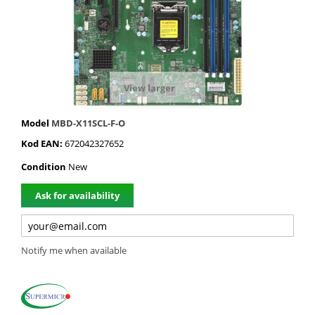
View larger
Model
MBD-X11SCL-F-O
Kod EAN:
672042327652
Condition
New
Ask for availability
Notify me when available