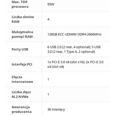
Max. TDP
95W
procesora
Liczba slotów
4
RAM
Maksymalna
128GB ECC UDIMM DDR4-2666MHz
pamięć RAM
6 USB 2.0 (2 rear, 4 optional); 5 USB
Porty USB
3.0 (2 rear, 1 Type A, 2 optional)
1x PCI-E 3.0 x8 (slot x16); 2x PCI-E 3.0
Interfejs PCI
x4 (slot x8)
Złącza
1
internetowe
Liczba złącz
1
M.2 NVMe
Gwarancja
36 miesięcy
producenta