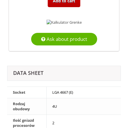
Add to cart
Ask about product
DATA SHEET
Socket
LGA 4667 (E)
Rodzaj
4U
obudowy
Ilość gniazd
2
procesorów