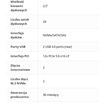
Wielkość
kieszeni
2,5"
dyskowych
Liczba zatok
24
dyskowych
Interfejs
NVMe/SATA/SAS
dysków
Porty USB
2 USB 3.0 ports (rear)
Interfejs PCI
12x PCIe 5.0 x16 LP
Złącza
2
internetowe
Liczba złącz
2
M.2 NVMe
Gwarancja
36 miesięcy
producenta