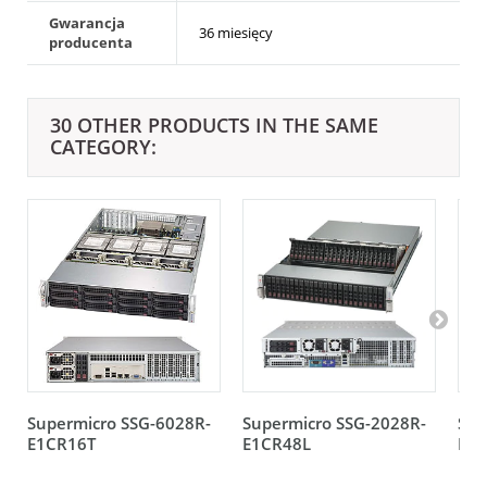
Gwarancja
36 miesięcy
producenta
30 OTHER PRODUCTS IN THE SAME
CATEGORY:
Supermicro SSG-6028R-
Supermicro SSG-2028R-
Sup
E1CR16T
E1CR48L
E1C