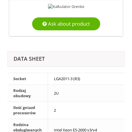
Ask about product
DATA SHEET
Socket
LGA2011-3 (R3)
Rodzaj
2U
obudowy
Ilość gniazd
2
procesorów
Rodzina
obsługiwanych
Intel Xeon E5-2600 v3/v4