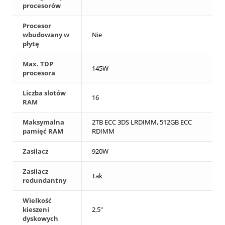
procesorów
Procesor
wbudowany w
Nie
płytę
Max. TDP
145W
procesora
Liczba slotów
16
RAM
Maksymalna
2TB ECC 3DS LRDIMM, 512GB ECC
pamięć RAM
RDIMM
Zasilacz
920W
Zasilacz
Tak
redundantny
Wielkość
kieszeni
2,5"
dyskowych