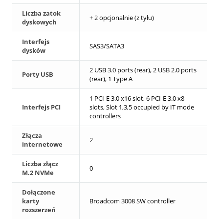
Liczba zatok
+ 2 opcjonalnie (z tyłu)
dyskowych
Interfejs
SAS3/SATA3
dysków
2 USB 3.0 ports (rear), 2 USB 2.0 ports
Porty USB
(rear), 1 Type A
1 PCI-E 3.0 x16 slot, 6 PCI-E 3.0 x8
Interfejs PCI
slots, Slot 1,3,5 occupied by IT mode
controllers
Złącza
2
internetowe
Liczba złącz
0
M.2 NVMe
Dołączone
karty
Broadcom 3008 SW controller
rozszerzeń