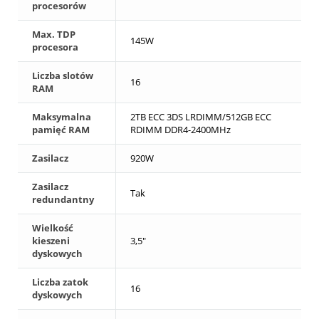
procesorów
Max. TDP
145W
procesora
Liczba slotów
16
RAM
Maksymalna
2TB ECC 3DS LRDIMM/512GB ECC
pamięć RAM
RDIMM DDR4-2400MHz
Zasilacz
920W
Zasilacz
Tak
redundantny
Wielkość
kieszeni
3,5"
dyskowych
Liczba zatok
16
dyskowych