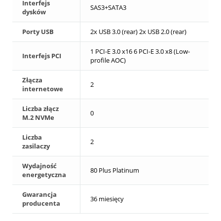
Interfejs
SAS3+SATA3
dysków
Porty USB
2x USB 3.0 (rear) 2x USB 2.0 (rear)
1 PCI-E 3.0 x16 6 PCI-E 3.0 x8 (Low-
Interfejs PCI
profile AOC)
Złącza
2
internetowe
Liczba złącz
0
M.2 NVMe
Liczba
2
zasilaczy
Wydajność
80 Plus Platinum
energetyczna
Gwarancja
36 miesięcy
producenta