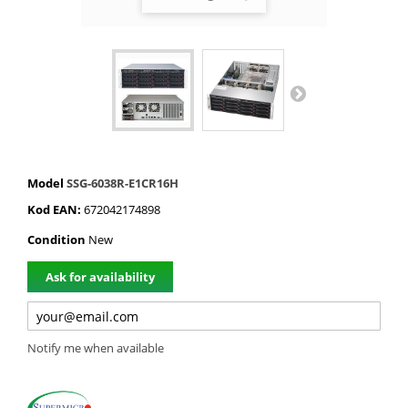
Model
SSG-6038R-E1CR16H
Kod EAN:
672042174898
Condition
New
Ask for availability
Notify me when available