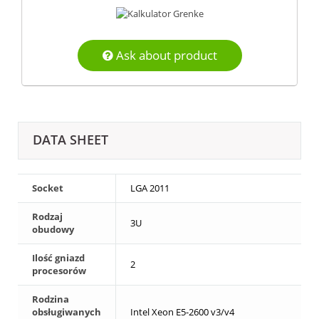
Ask about product
DATA SHEET
Socket
LGA 2011
Rodzaj
3U
obudowy
Ilość gniazd
2
procesorów
Rodzina
obsługiwanych
Intel Xeon E5-2600 v3/v4