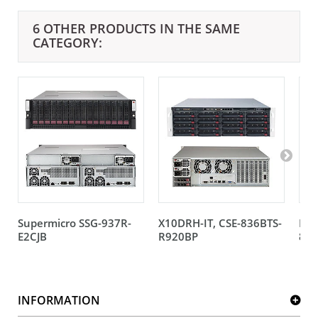
6 OTHER PRODUCTS IN THE SAME
CATEGORY:
Supermicro SSG-937R-
X10DRH-IT, CSE-836BTS-
MB 
E2CJB
R920BP
836
INFORMATION