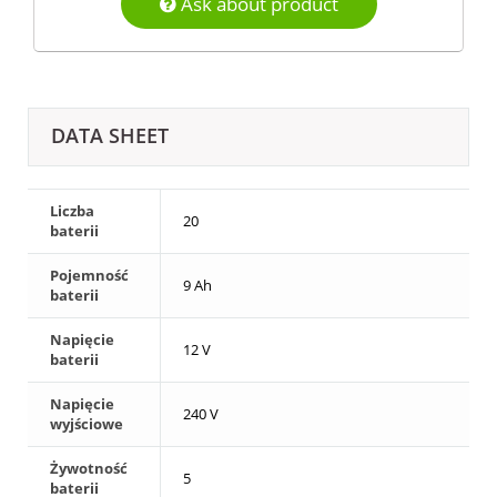
Ask about product
DATA SHEET
Liczba
20
baterii
Pojemność
9 Ah
baterii
Napięcie
12 V
baterii
Napięcie
240 V
wyjściowe
Żywotność
5
baterii