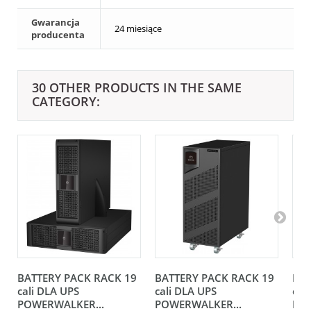
Gwarancja
24 miesiące
producenta
30 OTHER PRODUCTS IN THE SAME
CATEGORY:
BATTERY PACK RACK 19
BATTERY PACK RACK 19
BAT
cali DLA UPS
cali DLA UPS
cal
POWERWALKER...
POWERWALKER...
POW