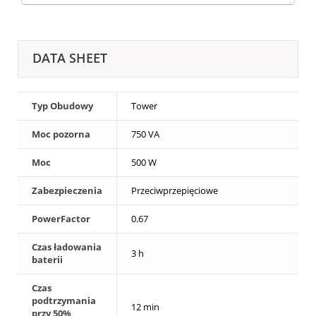
DATA SHEET
Typ Obudowy
Tower
Moc pozorna
750 VA
Moc
500 W
Zabezpieczenia
Przeciwprzepięciowe
PowerFactor
0.67
Czas ładowania
3 h
baterii
Czas
podtrzymania
12 min
przy 50%