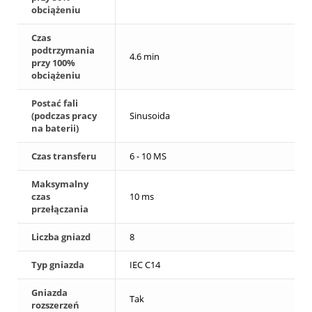
obciążeniu
Czas
podtrzymania
4.6 min
przy 100%
obciążeniu
Postać fali
(podczas pracy
Sinusoida
na baterii)
Czas transferu
6 - 10 MS
Maksymalny
czas
10 ms
przełączania
Liczba gniazd
8
Typ gniazda
IEC C14
Gniazda
Tak
rozszerzeń