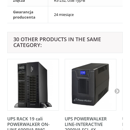
Złącza
RS-232, USB Typ-B
Gwarancja
24 miesiące
producenta
30 OTHER PRODUCTS IN THE SAME
CATEGORY:
UPS RACK 19 cali
UPS POWERWALKER
UP
POWERWALKER ON-
LINE-INTERACTIVE
LIN
LINE 6000VA RMG...
2000VA SCL 4X...
15..