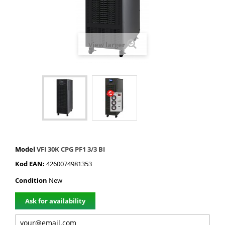
View larger
Model
VFI 30K CPG PF1 3/3 BI
Kod EAN:
4260074981353
Condition
New
Ask for availability