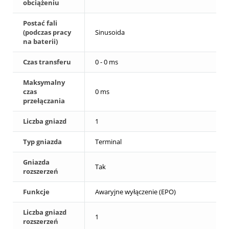
obciążeniu
Postać fali
(podczas pracy
Sinusoida
na baterii)
Czas transferu
0 - 0 ms
Maksymalny
czas
0 ms
przełączania
Liczba gniazd
1
Typ gniazda
Terminal
Gniazda
Tak
rozszerzeń
Funkcje
Awaryjne wyłączenie (EPO)
Liczba gniazd
1
rozszerzeń