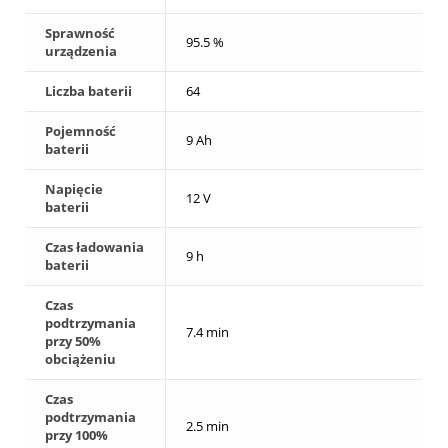
Sprawność
95.5 %
urządzenia
Liczba baterii
64
Pojemność
9 Ah
baterii
Napięcie
12 V
baterii
Czas ładowania
9 h
baterii
Czas
podtrzymania
7.4 min
przy 50%
obciążeniu
Czas
podtrzymania
2.5 min
przy 100%