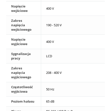
Napięcie
400 V
wejściowe
Zakres
napięcia
190 - 520 V
wejściowego
Napięcie
400 V
wyjściowe
Sygnalizacja
LCD
pracy
Zakres
napięcia
208 - 400 V
wyjściowego
Częstotliwość
50 Hz
wyjściowa
Poziom hałasu
65 dB