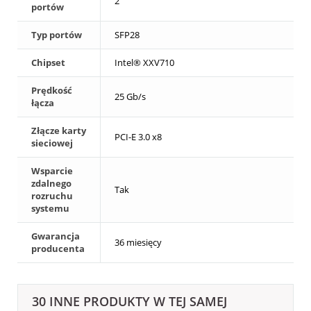
2
portów
Typ portów
SFP28
Chipset
Intel® XXV710
Prędkość
25 Gb/s
łącza
Złącze karty
PCI-E 3.0 x8
sieciowej
Wsparcie
zdalnego
Tak
rozruchu
systemu
Gwarancja
36 miesięcy
producenta
30 INNE PRODUKTY W TEJ SAMEJ