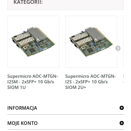
KATEGORII:
Supermicro AOC-MTGN-
Supermicro AOC-MTGN-
Sup
I2SM - 2xSFP+ 10 Gb/s
I2S - 2xSFP+ 10 Gb/s
- 2
SIOM 1U
SIOM 2U+
INFORMACJA
MOJE KONTO