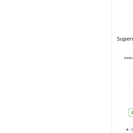
Super
średn
D