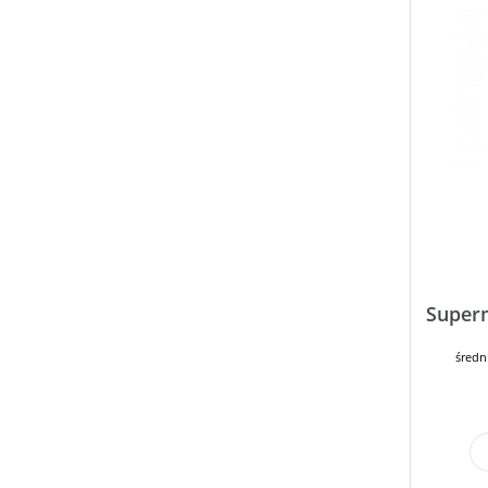
Super
średn