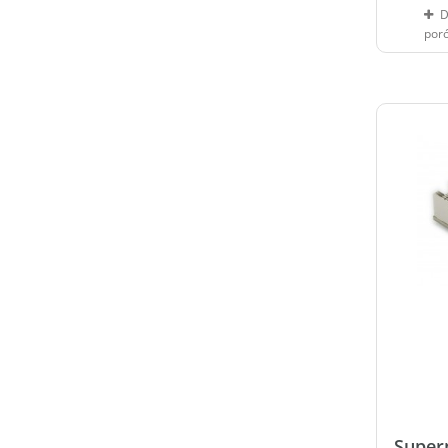
D
por
Super