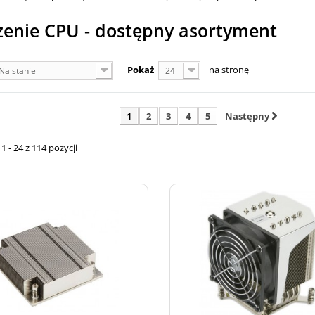
zenie CPU - dostępny asortyment
Pokaż
na stronę
Na stanie
24
1
2
3
4
5
Następny
 - 24 z 114 pozycji