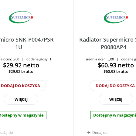
micro SNK-P0047PSR
Radiator Supermicro
1U
P0080AP4
ia ocen: 5,00 | oddane głosy: 1
średnia ocen: 5,00 | oddane g
$29.92
netto
$60.93
netto
$29.92
brutto
$60.93
brutto
DODAJ DO KOSZYKA
DODAJ DO KOSZYKA
WIĘCEJ
WIĘCEJ
Dostępny w magazynie
Dostępny w magazyn
odaj do
Dodaj do