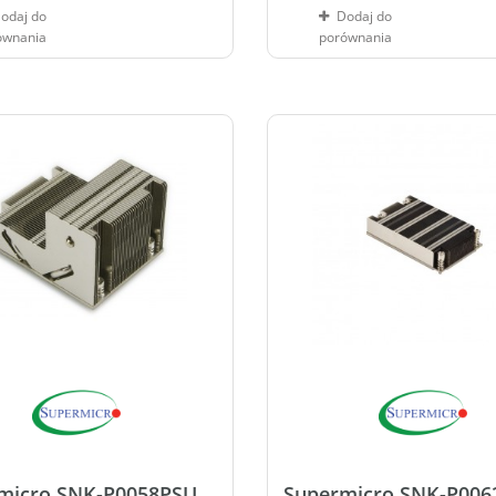
odaj do
Dodaj do
ównania
porównania
micro SNK-P0058PSU
Supermicro SNK-P006