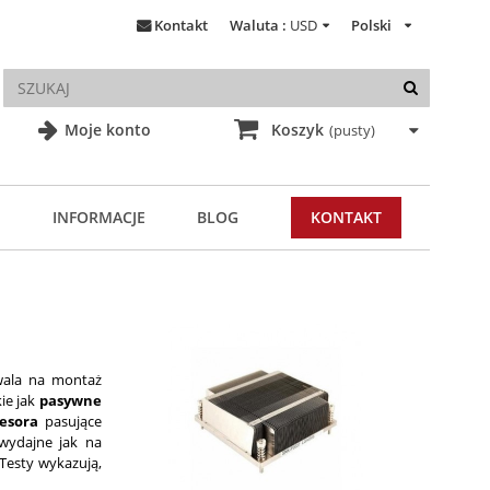
Kontakt
Waluta :
USD
Polski
Moje konto
Koszyk
(pusty)
INFORMACJE
BLOG
KONTAKT
wala na montaż
kie jak
pasywne
esora
pasujące
wydajne jak na
 Testy wykazują,