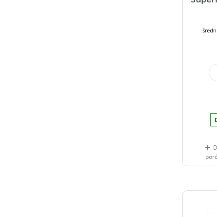
średn
D
por