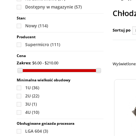
Dostępny w magazynie
(57)
Chłod
Stan:
Nowy
(114)
Sortuj po
Producent
Supermicro
(111)
Cena
Zakres:
$6.00 - $210.00
Wyświetlone 1
Minimalna wielkość obudowy
1U
(36)
2U
(22)
3U
(1)
4U
(10)
Obsługiwane gniazda procesora
LGA 604
(3)