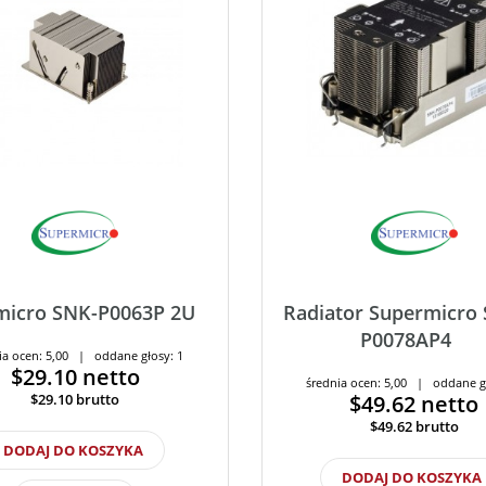
micro SNK-P0063P 2U
Radiator Supermicro
P0078AP4
ia ocen: 5,00 | oddane głosy: 1
$29.10
netto
średnia ocen: 5,00 | oddane g
$29.10
brutto
$49.62
netto
$49.62
brutto
DODAJ DO KOSZYKA
DODAJ DO KOSZYKA