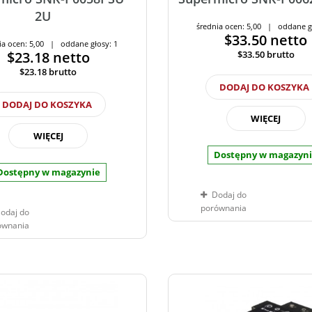
2U
średnia ocen: 5,00 | oddane g
$33.50
netto
ia ocen: 5,00 | oddane głosy: 1
$23.18
netto
$33.50
brutto
$23.18
brutto
DODAJ DO KOSZYKA
DODAJ DO KOSZYKA
WIĘCEJ
WIĘCEJ
Dostępny w magazyn
Dostępny w magazynie
Dodaj do
porównania
odaj do
ównania