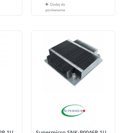
Dodaj do
porównania
2P 1U
Supermicro SNK-P0046P 1U