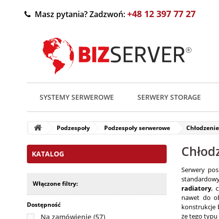
+48 12 397 77 27
Masz pytania? Zadzwoń:
SYSTEMY SERWEROWE
SERWERY STORAGE
Podzespoły
Podzespoły serwerowe
Chłodzeni
Chłod
KATALOG
Serwery pos
standardow
Włączone filtry:
radiatory
, 
nawet do 
Dostępność
konstrukcje 
że tego typu
Na zamówienie
(57)