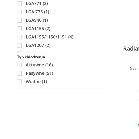
LGA771
(2)
LGA 775
(1)
LGA940
(1)
LGA1155
(2)
LGA1155/1150/1151
(4)
LGA1207
(2)
Radia
LGA1366
(7)
Typ chłodzenia
LGA 1567
(2)
Aktywne
(16)
średn
LGA1944
(2)
Pasywne
(51)
LGA2011
(22)
Wodne
(1)
LGA3647 (P)
(13)
SP3
(4)
uPGA940/941
(1)