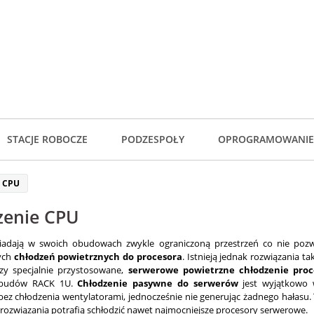
STACJE ROBOCZE
PODZESPOŁY
OPROGRAMOWANIE
e CPU
zenie CPU
iadają w swoich obudowach zwykle ograniczoną przestrzeń co nie poz
ych
chłodzeń powietrznych do procesora
. Istnieją jednak rozwiązania ta
czy specjalnie przystosowane,
serwerowe powietrzne chłodzenie proc
obudów RACK 1U.
Chłodzenie pasywne do serwerów
jest wyjątkowo 
bez chłodzenia wentylatorami, jednocześnie nie generując żadnego hałasu.
 rozwiązania potrafią schłodzić nawet najmocniejsze procesory serwerowe.