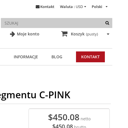
Kontakt
Waluta :
USD
Polski
Moje konto
Koszyk
(pusty)
INFORMACJE
BLOG
KONTAKT
segmentu C-PINK
$450.08
netto
$450.08
brutto