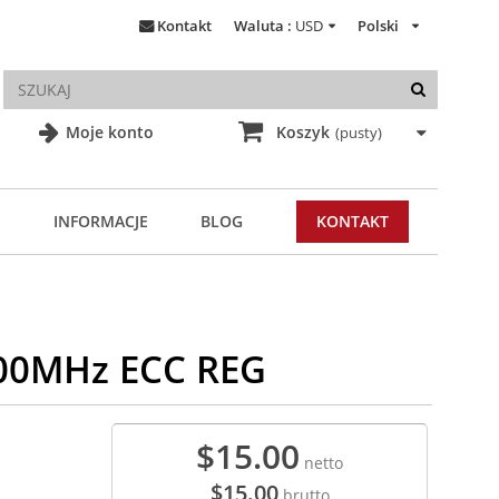
Kontakt
Waluta :
USD
Polski
Moje konto
Koszyk
(pusty)
INFORMACJE
BLOG
KONTAKT
00MHz ECC REG
$15.00
netto
$15.00
brutto