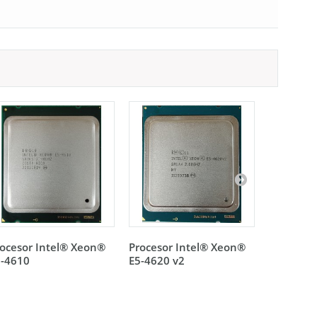
ocesor Intel® Xeon®
Procesor Intel® Xeon®
Procesor
5-4610
E5-4620 v2
E5-2630 