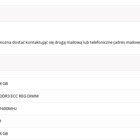
żna dostać kontaktując się drogą mailową lub telefoniczne (adres mailowy
8 GB
DDR3 ECC REG DIMM
1600MHz
1
8 GB