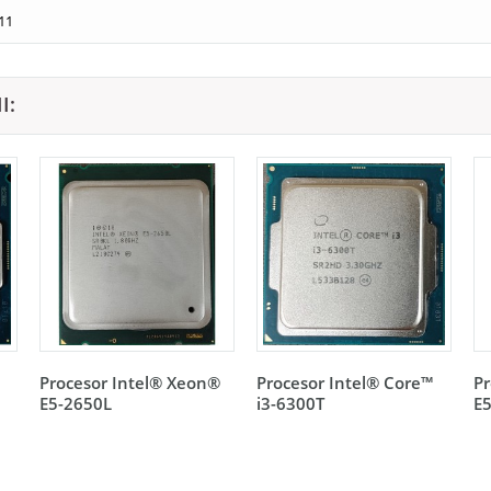
11
I:
Procesor Intel® Xeon®
Procesor Intel® Core™
Pr
E5-2650L
i3-6300T
E