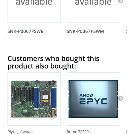
SNK-P0067PSWB
SNK-P0067PSWM
SNK
Customers who bought this
product also bought:
Płyta główna...
Rome 7232P...
MBD