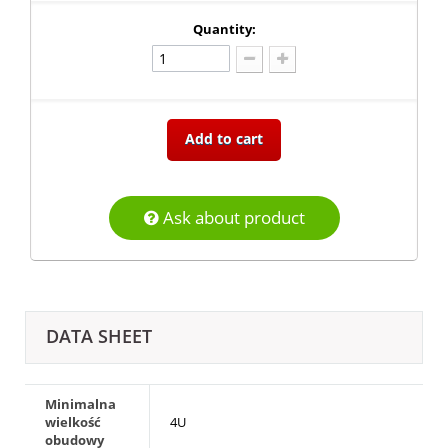
Quantity:
Add to cart
Ask about product
DATA SHEET
Minimalna
wielkość
4U
obudowy