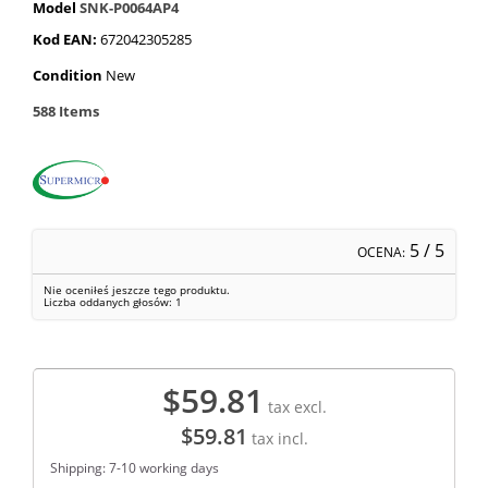
Model
SNK-P0064AP4
Kod EAN:
672042305285
Condition
New
588
Items
5
/ 5
OCENA:
Nie oceniłeś jeszcze tego produktu.
Liczba oddanych głosów:
1
$59.81
tax excl.
$59.81
tax incl.
Shipping: 7-10 working days