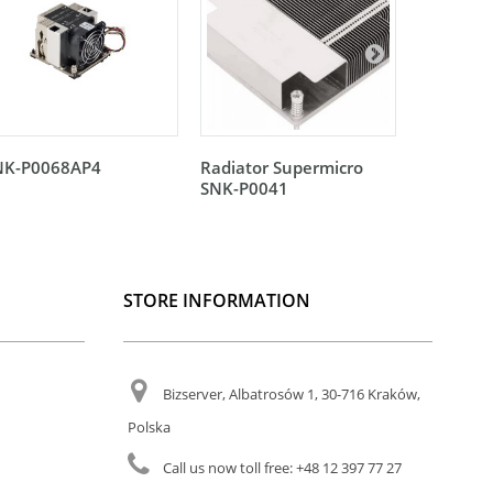
NK-P0068AP4
Radiator Supermicro
Radiator
SNK-P0041
SNK-P00
STORE INFORMATION
Bizserver, Albatrosów 1, 30-716 Kraków,
Polska
Call us now toll free:
+48 12 397 77 27