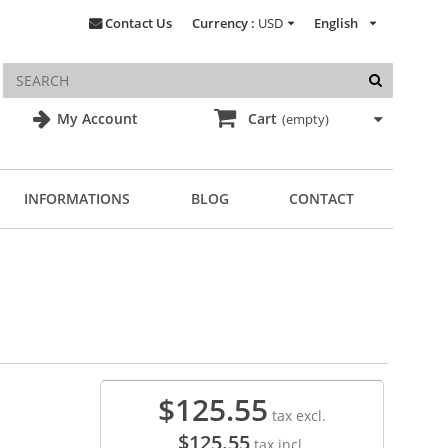
Contact Us
Currency :
USD
English
My Account
Cart
(empty)
INFORMATIONS
BLOG
CONTACT
$125.55
tax excl.
$125.55
tax incl.