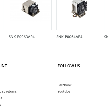
SNK-P0063AP4
SNK-P0064AP4
S
UNT
FOLLOW US
Facebook
ise returns
Youtube
ps
s