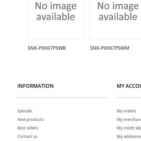
SNK-P0067PSWB
SNK-P0067PSWM
INFORMATION
MY ACCO
Specials
My orders
New products
My merchand
Best sellers
My credit sli
Contact us
My addresse