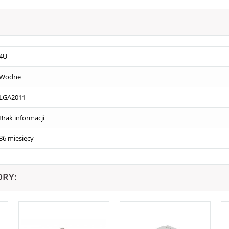
4U
Wodne
LGA2011
Brak informacji
36 miesięcy
ORY: