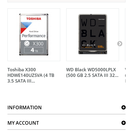
Toshiba X300
WD Black WD5000LPLX
WD 
HDWE140UZSVA (4 TB
(500 GB 2.5 SATA III 32...
(2 
3.5 SATA III...
MB.
INFORMATION
MY ACCOUNT