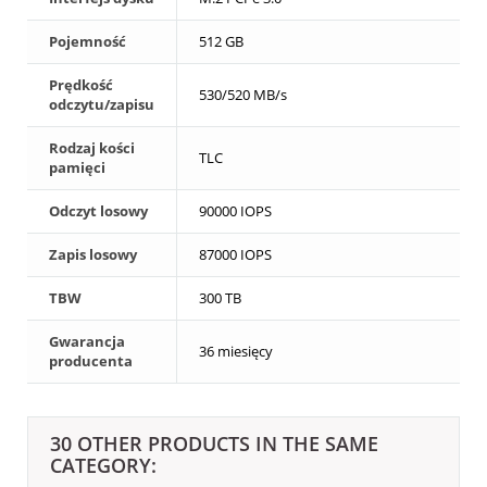
Pojemność
512 GB
Prędkość
530/520 MB/s
odczytu/zapisu
Rodzaj kości
TLC
pamięci
Odczyt losowy
90000 IOPS
Zapis losowy
87000 IOPS
TBW
300 TB
Gwarancja
36 miesięcy
producenta
30 OTHER PRODUCTS IN THE SAME
CATEGORY: