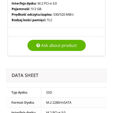
Interfejs dysku
: M.2 PCI-e 3.0
Pojemność
: 512 GB
Prędkość odczytu/zapisu
: 530/520 MB/s
Rodzaj kości pamięci
: TLC
Ask about product
DATA SHEET
Typ dysku
SSD
Format Dysku
M.2 2280/mSATA
Interfejs dysku
M.2 PCI-e 3.0