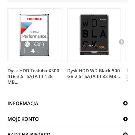
Dysk HDD Toshiba X300
Dysk HDD WD Black 500
Dys
4TB 3.5" SATA III 128
GB 2.5" SATA III 32 MB...
3.5
MB...
720
INFORMACJA
MOJE KONTO
BĄDŹ NA BIEŻĄCO