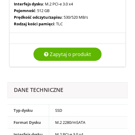
Interfejs dysku
: M.2 PCI-e 3.0 x4
Pojemność
: 512 GB
Prędkość odczytu/zapisu
: 530/520 MB/s
Rodzaj kości pamięci
: TLC
Zapytaj o produkt
DANE TECHNICZNE
Typ dysku
SSD
Format Dysku
M.2 2280/mSATA
Interfejs dysku
M.2 PCI-e 3.0 x4