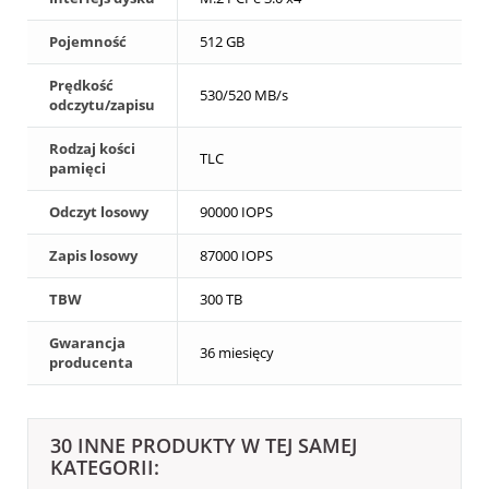
Pojemność
512 GB
Prędkość
530/520 MB/s
odczytu/zapisu
Rodzaj kości
TLC
pamięci
Odczyt losowy
90000 IOPS
Zapis losowy
87000 IOPS
TBW
300 TB
Gwarancja
36 miesięcy
producenta
30 INNE PRODUKTY W TEJ SAMEJ
KATEGORII: