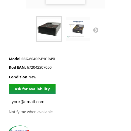
Model
SSG-6049P-E1CR45L
Kod EAN:
672042307050
Condition
New
Ask for availability
Notify me when available