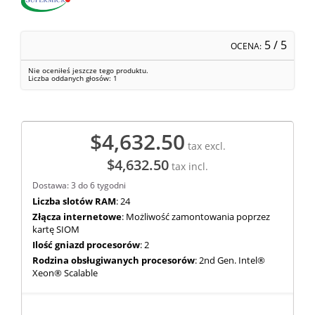
5
/ 5
OCENA:
Nie oceniłeś jeszcze tego produktu.
Liczba oddanych głosów:
1
$4,632.50
tax excl.
$4,632.50
tax incl.
Dostawa: 3 do 6 tygodni
Liczba slotów RAM
: 24
Złącza internetowe
: Możliwość zamontowania poprzez
kartę SIOM
Ilość gniazd procesorów
: 2
Rodzina obsługiwanych procesorów
: 2nd Gen. Intel®
Xeon® Scalable