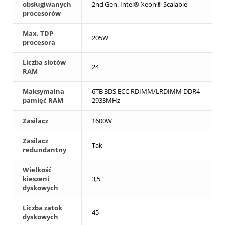
obsługiwanych
2nd Gen. Intel® Xeon® Scalable
procesorów
Max. TDP
205W
procesora
Liczba slotów
24
RAM
Maksymalna
6TB 3DS ECC RDIMM/LRDIMM DDR4-
pamięć RAM
2933MHz
Zasilacz
1600W
Zasilacz
Tak
redundantny
Wielkość
kieszeni
3,5"
dyskowych
Liczba zatok
45
dyskowych