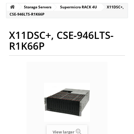
Storage Servers
Supermicro RACK 4U
X11DSC+,
CSE-946LTS-R1K66P
X11DSC+, CSE-946LTS-
R1K66P
View larger