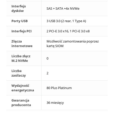
Interfejs
SAS + SATA +4x NVMe
dysków
Porty USB
3 USB 3.0 (2 rear, 1 Type A)
Interfejs PCI
2 PCI-E 3.0 x16, 1 PCI-E 3.0 x8
Złącza
Możliwość zamontowania poprzez
internetowe
kartę SIOM
Liczba złącz
0
M.2 NVMe
Liczba
2
zasilaczy
Wydajność
80 Plus Platinum
energetyczna
Gwarancja
36 miesięcy
producenta