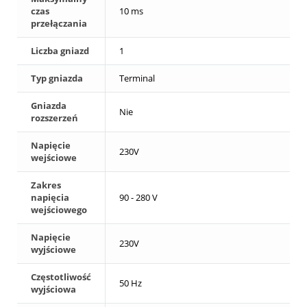
czas
10 ms
przełączania
Liczba gniazd
1
Typ gniazda
Terminal
Gniazda
Nie
rozszerzeń
Napięcie
230V
wejściowe
Zakres
napięcia
90 - 280 V
wejściowego
Napięcie
230V
wyjściowe
Częstotliwość
50 Hz
wyjściowa