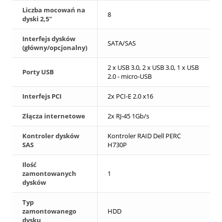
Liczba mocowań na
8
dyski 2,5"
Interfejs dysków
SATA/SAS
(główny/opcjonalny)
2 x USB 3.0, 2 x USB 3.0, 1 x USB
Porty USB
2.0 - micro-USB
Interfejs PCI
2x PCI-E 2.0 x16
Złącza internetowe
2x RJ-45 1Gb/s
Kontroler dysków
Kontroler RAID Dell PERC
SAS
H730P
Ilość
zamontowanych
1
dysków
Typ
zamontowanego
HDD
dysku