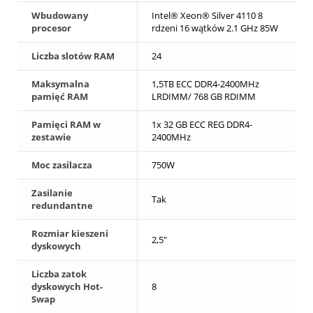
Wbudowany
Intel® Xeon® Silver 4110 8
procesor
rdzeni 16 wątków 2.1 GHz 85W
Liczba slotów RAM
24
Maksymalna
1,5TB ECC DDR4-2400MHz
pamięć RAM
LRDIMM/ 768 GB RDIMM
Pamięci RAM w
1x 32 GB ECC REG DDR4-
zestawie
2400MHz
Moc zasilacza
750W
Zasilanie
Tak
redundantne
Rozmiar kieszeni
2,5"
dyskowych
Liczba zatok
dyskowych Hot-
8
Swap