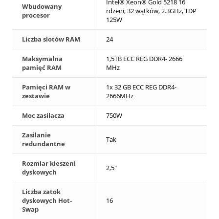
Intel® Xeon® Gold 5218 16
Wbudowany
rdzeni, 32 wątków, 2.3GHz, TDP
procesor
125W
Liczba slotów RAM
24
Maksymalna
1,5TB ECC REG DDR4- 2666
pamięć RAM
MHz
Pamięci RAM w
1x 32 GB ECC REG DDR4-
zestawie
2666MHz
Moc zasilacza
750W
Zasilanie
Tak
redundantne
Rozmiar kieszeni
2,5"
dyskowych
Liczba zatok
dyskowych Hot-
16
Swap