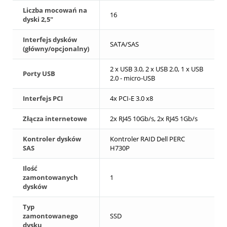
Liczba mocowań na
16
dyski 2,5"
Interfejs dysków
SATA/SAS
(główny/opcjonalny)
2 x USB 3.0, 2 x USB 2.0, 1 x USB
Porty USB
2.0 - micro-USB
Interfejs PCI
4x PCI-E 3.0 x8
Złącza internetowe
2x RJ45 10Gb/s, 2x RJ45 1Gb/s
Kontroler dysków
Kontroler RAID Dell PERC
SAS
H730P
Ilość
zamontowanych
1
dysków
Typ
zamontowanego
SSD
dysku