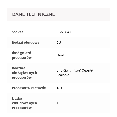
DANE TECHNICZNE
Socket
LGA 3647
Rodzaj obudowy
2U
Ilość gniazd
Dual
procesorów
Rodzina
2nd Gen. Intel® Xeon®
obsługiwanych
Scalable
procesorów
Procesor w zestawie
Tak
Liczba
Wbudowanych
1
Procesorów