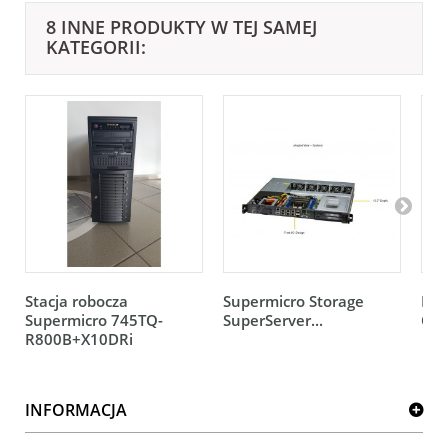
8 INNE PRODUKTY W TEJ SAMEJ
KATEGORII:
Stacja robocza
Supermicro Storage
Pro
Supermicro 745TQ-
SuperServer...
Gol
R800B+X10DRi
INFORMACJA