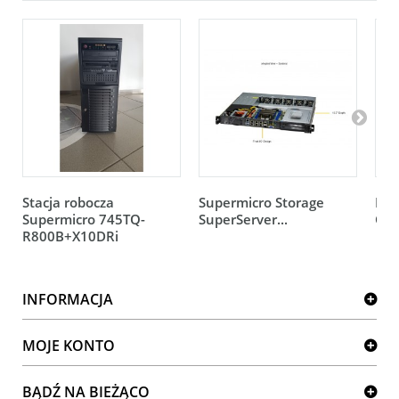
Stacja robocza
Supermicro Storage
Pro
Supermicro 745TQ-
SuperServer...
Gol
R800B+X10DRi
INFORMACJA
MOJE KONTO
BĄDŹ NA BIEŻĄCO