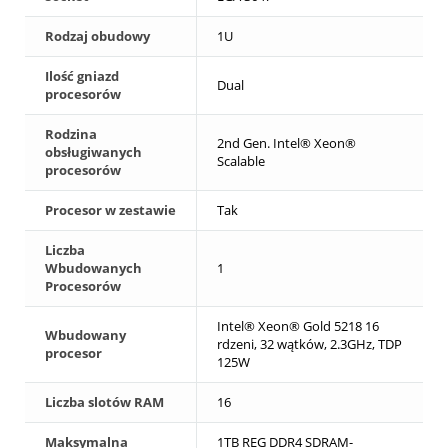
Rodzaj obudowy
1U
Ilość gniazd
Dual
procesorów
Rodzina
2nd Gen. Intel® Xeon®
obsługiwanych
Scalable
procesorów
Procesor w zestawie
Tak
Liczba
Wbudowanych
1
Procesorów
Intel® Xeon® Gold 5218 16
Wbudowany
rdzeni, 32 wątków, 2.3GHz, TDP
procesor
125W
Liczba slotów RAM
16
Maksymalna
1TB REG DDR4 SDRAM-