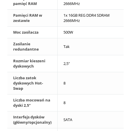
pamięć RAM
2666MHz
Pamięci RAM w
1x 16GB REG DDR4 SDRAM
zestawie
2666MHz
Moc zasilacza
500W
Zasilanie
Tak
redundantne
Rozmiar kieszeni
2,5"
dyskowych
Liczba zatok
dyskowych Hot-
8
Swap
Liczba mocowań na
8
dyski 2,5"
Interfejs dysków
SATA
(główny/opcjonalny)