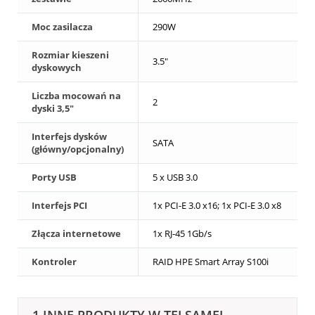
Moc zasilacza
290W
Rozmiar kieszeni
3.5"
dyskowych
Liczba mocowań na
2
dyski 3,5"
Interfejs dysków
SATA
(główny/opcjonalny)
Porty USB
5 x USB 3.0
Interfejs PCI
1x PCI-E 3.0 x16; 1x PCI-E 3.0 x8
Złącza internetowe
1x RJ-45 1Gb/s
Kontroler
RAID HPE Smart Array S100i