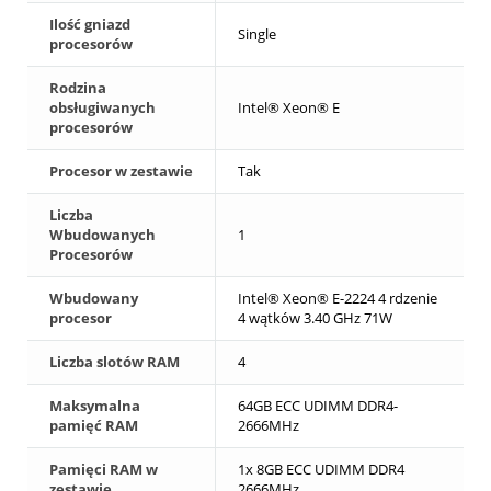
Ilość gniazd
Single
procesorów
Rodzina
obsługiwanych
Intel® Xeon® E
procesorów
Procesor w zestawie
Tak
Liczba
Wbudowanych
1
Procesorów
Wbudowany
Intel® Xeon® E-2224 4 rdzenie
procesor
4 wątków 3.40 GHz 71W
Liczba slotów RAM
4
Maksymalna
64GB ECC UDIMM DDR4-
pamięć RAM
2666MHz
Pamięci RAM w
1x 8GB ECC UDIMM DDR4
zestawie
2666MHz