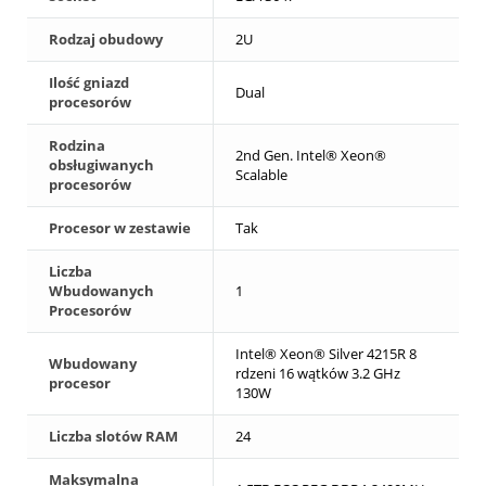
Rodzaj obudowy
2U
Ilość gniazd
Dual
procesorów
Rodzina
2nd Gen. Intel® Xeon®
obsługiwanych
Scalable
procesorów
Procesor w zestawie
Tak
Liczba
Wbudowanych
1
Procesorów
Intel® Xeon® Silver 4215R 8
Wbudowany
rdzeni 16 wątków 3.2 GHz
procesor
130W
Liczba slotów RAM
24
Maksymalna