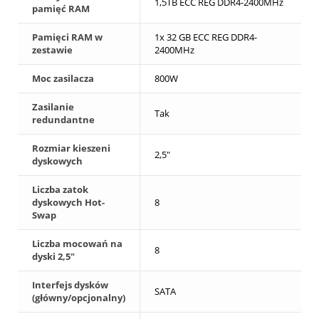
1,5TB ECC REG DDR4-2400MHz
pamięć RAM
Pamięci RAM w
1x 32 GB ECC REG DDR4-
zestawie
2400MHz
Moc zasilacza
800W
Zasilanie
Tak
redundantne
Rozmiar kieszeni
2,5"
dyskowych
Liczba zatok
dyskowych Hot-
8
Swap
Liczba mocowań na
8
dyski 2,5"
Interfejs dysków
SATA
(główny/opcjonalny)