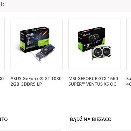
I:
30
ASUS GeForce® GT 1030
MSI GEFORCE GTX 1660
Sa
2GB GDDR5 LP
SUPER™ VENTUS XS OC
4
NTO
BĄDŹ NA BIEŻĄCO