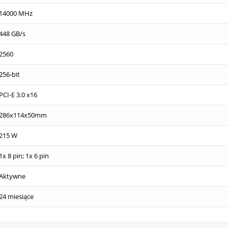
14000 MHz
448 GB/s
2560
256-bit
PCI-E 3.0 x16
286x114x50mm
215 W
1x 8 pin; 1x 6 pin
Aktywne
24 miesiące