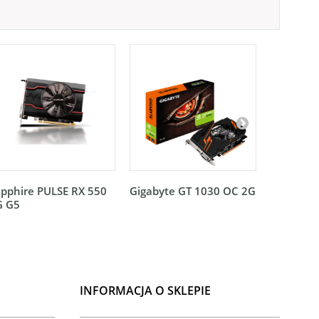
pphire PULSE RX 550
Gigabyte GT 1030 OC 2G
Gigabyte
G G5
Profile 2
INFORMACJA O SKLEPIE