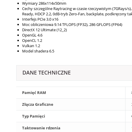
Wymiary
286x114x50mm
Cechy szczególne
Raytracing w czasie rzeczywistym (7GRays/​s)
Ready, HDCP 2.2, 0dB-tryb Zero-Fan, backplate, podkręcony t
Interfejs
PCIe 3.0 x16
Moc obliczeniowa
9.14 TFLOPS (FP32), 286 GFLOPS (FP64)
DirectX
12 Ultimate (12_2)
OpenGL
4.6
OpenCL
1.2
Vulkan
1.2
Model shadera
6.5
DANE TECHNICZNE
Pamięć RAM
Złącza Graficzne
Typ Pamięci
Taktowanie rdzenia