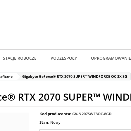
STACJE ROBOCZE
PODZESPOŁY
OPROGRAMOWANIE
raficzne
Gigabyte GeForce® RTX 2070 SUPER™ WINDFORCE OC 3X 8G
rce® RTX 2070 SUPER™ WIND
Kod producenta:
GV-N207SWF3OC-8GD
Stan:
Nowy