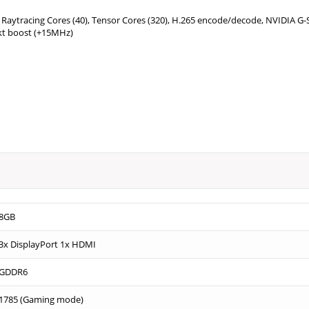
, Raytracing Cores (40), Tensor Cores (320), H.265 encode/​decode, NVIDIA G
akt boost (+15MHz)
8GB
3x DisplayPort 1x HDMI
GDDR6
1785 (Gaming mode)