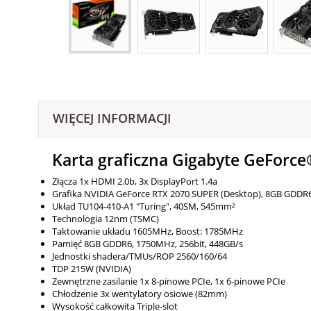
WIĘCEJ INFORMACJI
Karta graficzna Gigabyte GeFor
Złącza
1x HDMI 2.0b, 3x DisplayPort 1.4a
Grafika
NVIDIA GeForce RTX 2070 SUPER (Desktop), 8GB GDDR
Układ
TU104-410-A1 "Turing", 40SM, 545mm²
Technologia
12nm (TSMC)
Taktowanie układu
1605MHz, Boost: 1785MHz
Pamięć
8GB GDDR6, 1750MHz, 256bit, 448GB/​s
Jednostki shadera/TMUs/ROP
2560/​160/​64
TDP
215W (NVIDIA)
Zewnętrzne zasilanie
1x 8-pinowe PCIe, 1x 6-pinowe PCIe
Chłodzenie
3x wentylatory osiowe (82mm)
Wysokość całkowita
Triple-slot