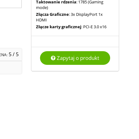
Taktowanie rdzenia
: 1785 (Gaming
mode)
Złącza Graficzne
: 3x DisplayPort 1x
HDMI
Złącze karty graficznej
: PCI-E 3.0 x16
5
/ 5
ENA:
Zapytaj o produkt