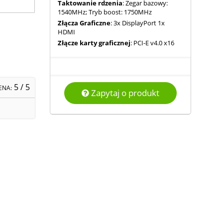
Taktowanie rdzenia
: Zegar bazowy:
1540MHz; Tryb boost: 1750MHz
Złącza Graficzne
: 3x DisplayPort 1x
HDMI
Złącze karty graficznej
: PCI-E v4.0 x16
5
/ 5
ENA:
Zapytaj o produkt