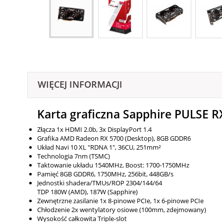
WIĘCEJ INFORMACJI
Karta graficzna Sapphire PULSE 
Złącza 1x HDMI 2.0b, 3x DisplayPort 1.4
Grafika AMD Radeon RX 5700 (Desktop), 8GB GDDR6
Układ Navi 10 XL "RDNA 1", 36CU, 251mm²
Technologia 7nm (TSMC)
Taktowanie układu 1540MHz, Boost: 1700-1750MHz
Pamięć 8GB GDDR6, 1750MHz, 256bit, 448GB/​s
Jednostki shadera/TMUs/ROP 2304/​144/​64
TDP 180W (AMD), 187W (Sapphire)
Zewnętrzne zasilanie 1x 8-pinowe PCIe, 1x 6-pinowe PCIe
Chłodzenie 2x wentylatory osiowe (100mm, zdejmowany)
Wysokość całkowita Triple-slot