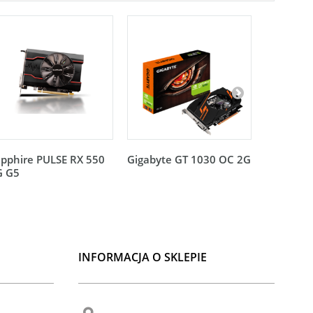
pphire PULSE RX 550
Gigabyte GT 1030 OC 2G
Gigabyte
G G5
Profile 2
INFORMACJA O SKLEPIE