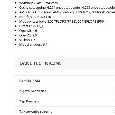
Wymiary 254x135x46mm
Cechy szczególne H.264 encode/​decode, H.265 encode/​decode
AMD TrueAudio Next, AMD Eyefinity, HDCP 2.2, 0dB-tryb Zero-
Interfejs PCIe 4.0 x16
Moc obliczeniowa 8.06 TFLOPS (FP32), 504 GFLOPS (FP64)
DirectX 12 (12_1)
OpenGL 4.6
OpenCL 2.0
Vulkan 1.2
Model shadera 6.4
DANE TECHNICZNE
Pamięć RAM
Złącza Graficzne
Typ Pamięci
Taktowanie rdzenia