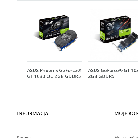
ASUS Phoenix GeForce®
ASUS GeForce® GT 10
GT 1030 OC 2GB GDDR5
2GB GDDR5
INFORMACJA
MOJE KO
Promocje
Moje zamówi