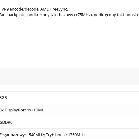
, VP9 encode/​decode, AMD FreeSync,
Fan, backplate, podkręcony takt bazowy (+75MHz), podkręcony takt boost
8GB
3x DisplayPort 1x HDMI
GDDR6
Zegar bazowy: 1540MHz; Tryb boost: 1750MHz