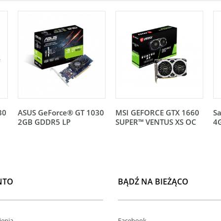
30
ASUS GeForce® GT 1030
MSI GEFORCE GTX 1660
Sa
2GB GDDR5 LP
SUPER™ VENTUS XS OC
4
NTO
BĄDŹ NA BIEŻĄCO
enia
Facebook