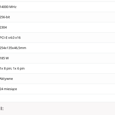
14000 MHz
256-bit
2304
PCI-E v4.0 x16
254x135x46,5mm
185 W
1x 8 pin; 1x 6 pin
Aktywne
24 miesiące
I: