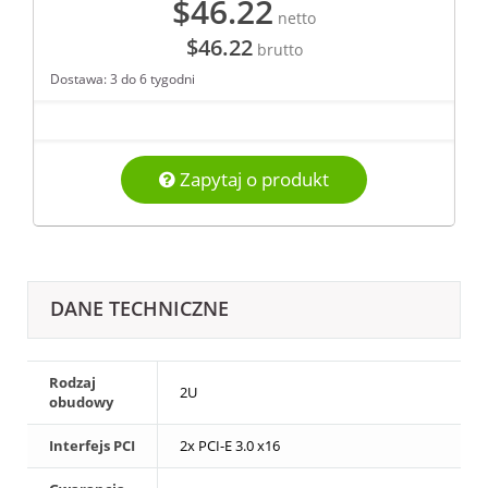
$46.22
netto
$46.22
brutto
Dostawa: 3 do 6 tygodni
Zapytaj o produkt
DANE TECHNICZNE
Rodzaj
2U
obudowy
Interfejs PCI
2x PCI-E 3.0 x16