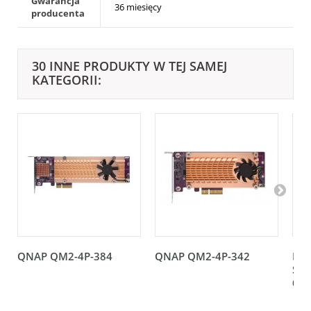
Gwarancja
36 miesięcy
producenta
30 INNE PRODUKTY W TEJ SAMEJ
KATEGORII:
QNAP QM2-4P-384
QNAP QM2-4P-342
Kar
Sup
66