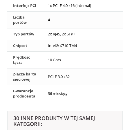
Interfejs PCI
1x PCI-E 4.0 x16 (internal)
Liczba
4
portów
Typ portów
2x RJ45, 2x SFP+
Chipset
Intel® X710-TM4
Prędkość
10 Gb/s
łącza
Złącze karty
PCI-E 3.0 x32
sieciowej
Gwarancja
36 miesięcy
producenta
30 INNE PRODUKTY W TEJ SAMEJ
KATEGORII: