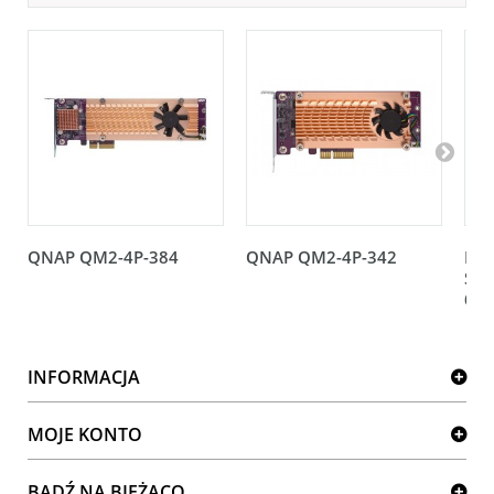
QNAP QM2-4P-384
QNAP QM2-4P-342
Kar
Sup
66
INFORMACJA
MOJE KONTO
BĄDŹ NA BIEŻĄCO