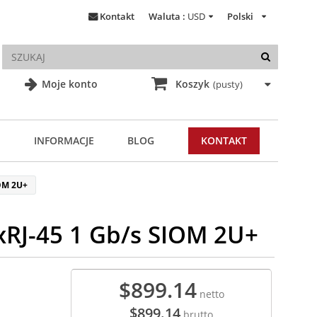
Kontakt
Waluta :
USD
Polski
Moje konto
Koszyk
(pusty)
INFORMACJE
BLOG
KONTAKT
OM 2U+
RJ-45 1 Gb/s SIOM 2U+
$899.14
netto
$899.14
brutto