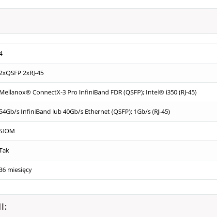
4
2xQSFP 2xRJ-45
Mellanox® ConnectX-3 Pro InfiniBand FDR (QSFP); Intel® i350 (RJ-45)
54Gb/s InfiniBand lub 40Gb/s Ethernet (QSFP); 1Gb/s (RJ-45)
SIOM
Tak
36 miesięcy
I: