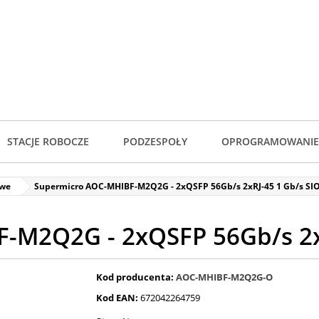
STACJE ROBOCZE
PODZESPOŁY
OPROGRAMOWANIE
owe
Supermicro AOC-MHIBF-M2Q2G - 2xQSFP 56Gb/s 2xRJ-45 1 Gb/s SI
-M2Q2G - 2xQSFP 56Gb/s 2x
Kod producenta:
AOC-MHIBF-M2Q2G-O
Kod EAN:
672042264759