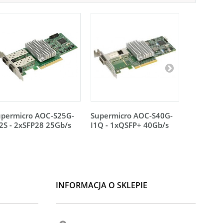
upermicro AOC-S25G-
Supermicro AOC-S40G-
Supermic
S - 2xSFP28 25Gb/s
I1Q - 1xQSFP+ 40Gb/s
I1C - 1x
INFORMACJA O SKLEPIE