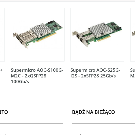
2+
Supermicro AOC-S100G-
Supermicro AOC-S25G-
S
M2C - 2xQSFP28
I2S - 2xSFP28 25Gb/s
M2
100Gb/s
NTO
BĄDŹ NA BIEŻĄCO