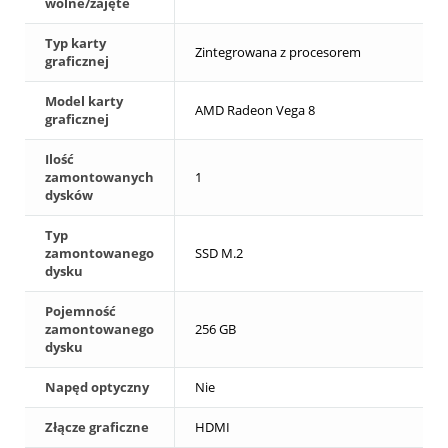
wolne/zajęte
Typ karty
Zintegrowana z procesorem
graficznej
Model karty
AMD Radeon Vega 8
graficznej
Ilość
zamontowanych
1
dysków
Typ
zamontowanego
SSD M.2
dysku
Pojemność
zamontowanego
256 GB
dysku
Napęd optyczny
Nie
Złącze graficzne
HDMI