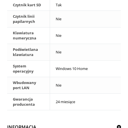
Czytnik kart SD
Tak
Czytnik linii
Nie
papilarnych
Klawiatura
Nie
numeryczna
Podświetlana
Nie
klawiatura
System
Windows 10 Home
operacyjny
Wbudowany
Nie
port LAN
Gwarancja
24 miesiące
producenta
INFORMACJA