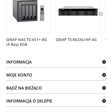
QNAP NAS TS-451+-8G
QNAP TS-863XU-RP-4G
QNA
(4 Bay) 8GB
INFORMACJA
MOJE KONTO
BĄDŹ NA BIEŻĄCO
INFORMACJA O SKLEPIE