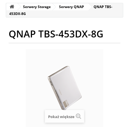
Serwery Storage
Serwery QNAP
QNAP TBS-
453DX-8G
QNAP TBS-453DX-8G
Pokaż większe