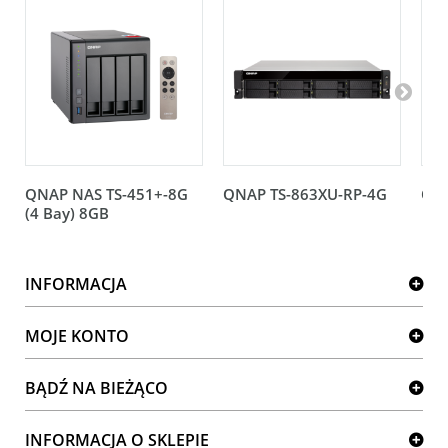
QNAP NAS TS-451+-8G
QNAP TS-863XU-RP-4G
QNA
(4 Bay) 8GB
INFORMACJA
MOJE KONTO
BĄDŹ NA BIEŻĄCO
INFORMACJA O SKLEPIE