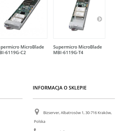
permicro MicroBlade
Supermicro MicroBlade
Supermic
BI-6119G-C2
MBI-6119G-T4
MBI-612
INFORMACJA O SKLEPIE
Bizserver, Albatrosów 1, 30-716 Kraków,
Polska