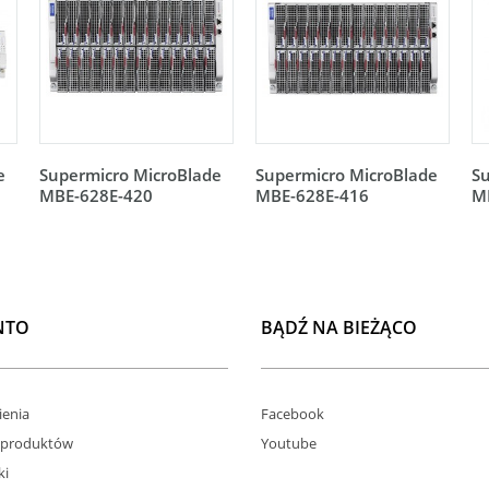
e
Supermicro MicroBlade
Supermicro MicroBlade
Su
MBE-628E-420
MBE-628E-416
M
NTO
BĄDŹ NA BIEŻĄCO
enia
Facebook
 produktów
Youtube
ki