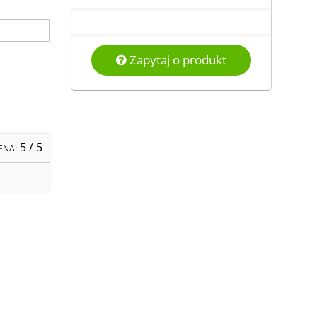
Zapytaj o produkt
5
/ 5
ENA: