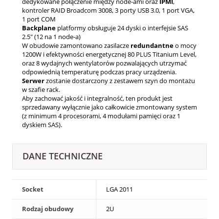
dedykowane połączenie między node-ami oraz
IPMI
,
kontroler RAID Broadcom 3008, 3 porty USB 3.0, 1 port VGA,
1 port COM
Backplane
platformy obsługuje 24 dyski o interfejsie SAS
2.5" (12 na 1 node-a)
W obudowie zamontowano zasilacze
redundantne
o mocy
1200W i efektywności energetycznej 80 PLUS Titanium Level,
oraz 8 wydajnych wentylatorów pozwalających utrzymać
odpowiednią temperaturę podczas pracy urządzenia.
Serwer
zostanie dostarczony z zestawem szyn do montażu
w szafie rack.
Aby zachować jakość i integralność, ten produkt jest
sprzedawany wyłącznie jako całkowicie zmontowany system
(z minimum 4 procesorami, 4 modułami pamięci oraz 1
dyskiem SAS).
DANE TECHNICZNE
Socket
LGA 2011
Rodzaj obudowy
2U