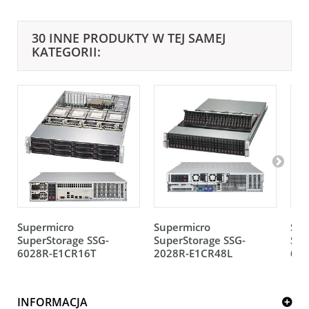
30 INNE PRODUKTY W TEJ SAMEJ
KATEGORII:
Supermicro
Supermicro
Sup
SuperStorage SSG-
SuperStorage SSG-
Sup
6028R-E1CR16T
2028R-E1CR48L
602
INFORMACJA