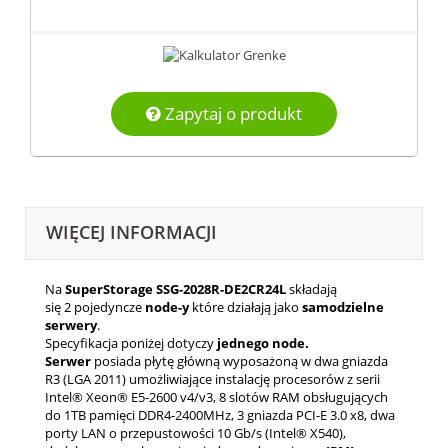
Zapytaj o produkt
WIĘCEJ INFORMACJI
Na
SuperStorage SSG-2028R-DE2CR24L
składają
się 2
pojedyncze
node-y
które działają jako
samodzielne
serwery
.
Specyfikacja poniżej dotyczy
jednego node.
Serwer
posiada płytę główną wyposażoną w dwa gniazda
R3 (LGA 2011) umożliwiające instalację procesorów z serii
Intel® Xeon® E5-2600 v4/v3, 8 slotów RAM obsługujących
do 1TB pamięci DDR4-2400MHz, 3 gniazda PCI-E 3.0 x8, dwa
porty LAN o przepustowości 10 Gb/s (Intel® X540),