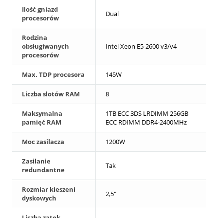
Ilość gniazd
Dual
procesorów
Rodzina
obsługiwanych
Intel Xeon E5-2600 v3/v4
procesorów
Max. TDP procesora
145W
Liczba slotów RAM
8
Maksymalna
1TB ECC 3DS LRDIMM 256GB
pamięć RAM
ECC RDIMM DDR4-2400MHz
Moc zasilacza
1200W
Zasilanie
Tak
redundantne
Rozmiar kieszeni
2,5"
dyskowych
Liczba zatok