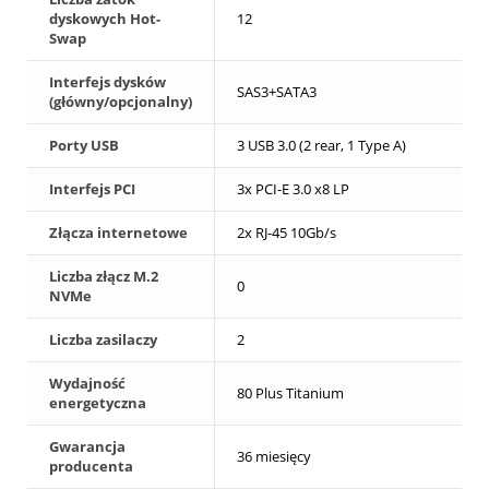
dyskowych Hot-
12
Swap
Interfejs dysków
SAS3+SATA3
(główny/opcjonalny)
Porty USB
3 USB 3.0 (2 rear, 1 Type A)
Interfejs PCI
3x PCI-E 3.0 x8 LP
Złącza internetowe
2x RJ-45 10Gb/s
Liczba złącz M.2
0
NVMe
Liczba zasilaczy
2
Wydajność
80 Plus Titanium
energetyczna
Gwarancja
36 miesięcy
producenta