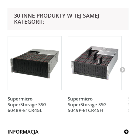
30 INNE PRODUKTY W TEJ SAMEJ
KATEGORII:
Supermicro
Supermicro
Sup
SuperStorage SSG-
SuperStorage SSG-
Sup
6048R-E1CR45L
5049P-E1CR45H
504
INFORMACJA