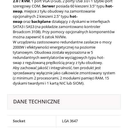
2.0
z
KVM
, 1 port VGA D-Sub, 2 porty USB 3.0 i 1 szybki port
szeregowy COM
.
Serwer
posiada 60 kieszeni 3.5" typu
hot-
swap
, miejsce z tyłu obudowy na zamontowanie
opcjonalnych 2 kieszeni 2.5" typu
hot-
swap
oraz
backplane
działający z dyskami w interfejsach
SATA3 i SAS3 (na pokładzie zamontowano kontroler
Broadcom 3108). Przy pomocy opcjonalnych komponentów
można zapewnić 6 zatok NVMe.
W urządzeniu zastosowano redundantne zasilacze o mocy
2000W i efektywności energetycznej na poziomie
tytanowym. Obudowa została wyposażona w 5
redundantnych wentylatorów wyciągowych typu hot-
swap z regulowaną prędkością pracy z tyłu obudowy.
Aby zachować jakość i integralność, ten produkt jest
sprzedawany wyłącznie jako całkowicie zmontowany system
(z minimum 2 procesorami, 2 modułami pamięci RAM, 15
dyskami twardymi i 1 kartą NIC lub SIOM).
DANE TECHNICZNE
Socket
LGA 3647