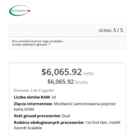
5
/ 5
OCENA:
Nie oceniłeś jeszcze tego produktu.
Liczba oddanych głosów:
1
$6,065.92
netto
$6,065.92
brutto
Dostawa: 3 do 6 tygodni
Liczba slotów RAM
: 24
Złącza internetowe
: Możliwość zamontowania poprzez
kartę SIOM
Ilość gniazd procesorów
: Dual
Rodzina obsługiwanych procesorów
: 1st/2nd Gen. Intel®
Xeon® Scalable