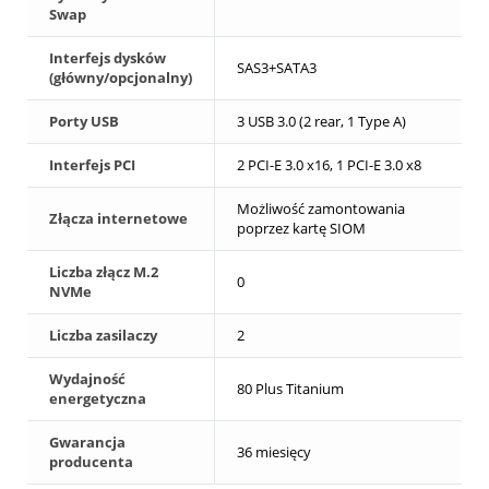
Swap
Interfejs dysków
SAS3+SATA3
(główny/opcjonalny)
Porty USB
3 USB 3.0 (2 rear, 1 Type A)
Interfejs PCI
2 PCI-E 3.0 x16, 1 PCI-E 3.0 x8
Możliwość zamontowania
Złącza internetowe
poprzez kartę SIOM
Liczba złącz M.2
0
NVMe
Liczba zasilaczy
2
Wydajność
80 Plus Titanium
energetyczna
Gwarancja
36 miesięcy
producenta