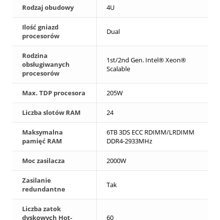
Rodzaj obudowy
4U
Ilość gniazd
Dual
procesorów
Rodzina
1st/2nd Gen. Intel® Xeon®
obsługiwanych
Scalable
procesorów
Max. TDP procesora
205W
Liczba slotów RAM
24
Maksymalna
6TB 3DS ECC RDIMM/LRDIMM
pamięć RAM
DDR4-2933MHz
Moc zasilacza
2000W
Zasilanie
Tak
redundantne
Liczba zatok
dyskowych Hot-
60