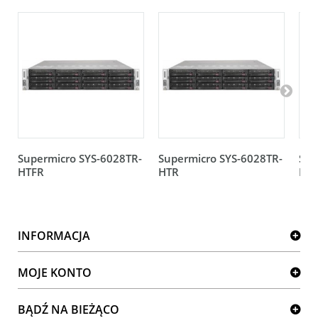
Supermicro SYS-6028TR-
Supermicro SYS-6028TR-
Sup
HTFR
HTR
H7
INFORMACJA
MOJE KONTO
BĄDŹ NA BIEŻĄCO