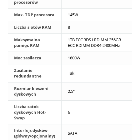
procesorów
Max. TDP procesora
145W
Liczba slotów RAM
8
Maksymalna
1TB ECC 3DS LRDIMM 256GB
pamięć RAM
ECC RDIMM DDR4-2400MHz
Moc zasilacza
1600W
Zasilanie
Tak
redundantne
Rozmiar kieszeni
2,5"
dyskowych
Liczba zatok
dyskowych Hot-
6
Swap
Interfejs dysków
SATA
(główny/opcjonalny)