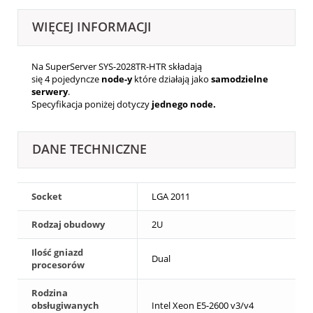
WIĘCEJ INFORMACJI
Na SuperServer SYS-2028TR-HTR składają
się 4
pojedyncze
node-y
które działają jako
samodzielne
serwery
.
Specyfikacja poniżej dotyczy
jednego node.
DANE TECHNICZNE
Socket
LGA 2011
Rodzaj obudowy
2U
Ilość gniazd
Dual
procesorów
Rodzina
obsługiwanych
Intel Xeon E5-2600 v3/v4