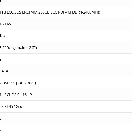
8
1TB ECC 3DS LRDIMM 256GB ECC RDIMM DDR4-2400MHz
1600W
Tak
3,5" (opcjonalnie 2,5")
3
SATA
2 USB 3.0 ports (rear)
1x PCI-E 3.0 x16 LP
2x RJ-45 1Gb/s
0
2