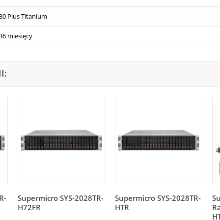
80 Plus Titanium
36 miesięcy
I:
R-
Supermicro SYS-2028TR-
Supermicro SYS-2028TR-
Su
H72FR
HTR
Ra
H