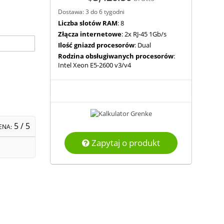
Dostawa: 3 do 6 tygodni
Liczba slotów RAM
: 8
Złącza internetowe
: 2x RJ-45 1Gb/s
Ilość gniazd procesorów
: Dual
Rodzina obsługiwanych procesorów
:
Intel Xeon E5-2600 v3/v4
5
/ 5
ENA:
Zapytaj o produkt