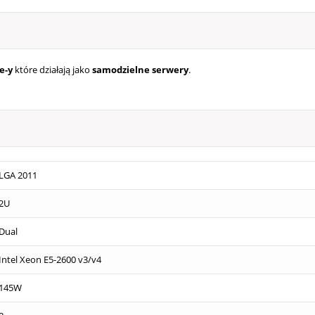
e-y
które działają jako
samodzielne serwery
.
LGA 2011
2U
Dual
Intel Xeon E5-2600 v3/v4
145W