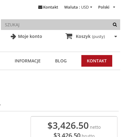
Kontakt
Waluta :
USD
Polski
Moje konto
Koszyk
(pusty)
INFORMACJE
BLOG
KONTAKT
R
$3,426.50
netto
$3,426.50
brutto