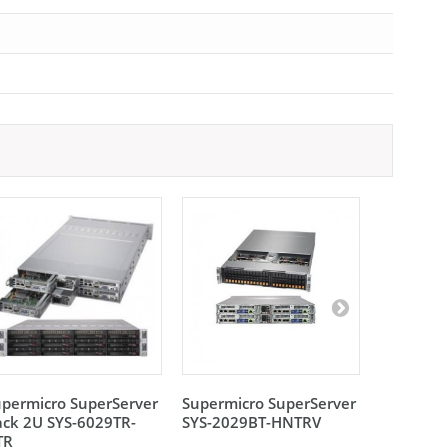
permicro SuperServer
Supermicro SuperServer
Supermic
ck 2U SYS-6029TR-
SYS-2029BT-HNTRV
SYS-2028
TR