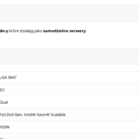
de-y
które działają jako
samodzielne serwery
.
LGA 3647
2U
Dual
1st/2nd Gen. Intel® Xeon® Scalable
165W