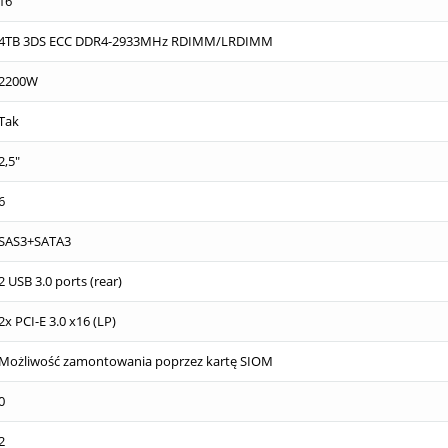
16
4TB 3DS ECC DDR4-2933MHz RDIMM/LRDIMM
2200W
Tak
2,5"
6
SAS3+SATA3
2 USB 3.0 ports (rear)
2x PCI-E 3.0 x16 (LP)
Możliwość zamontowania poprzez kartę SIOM
0
2