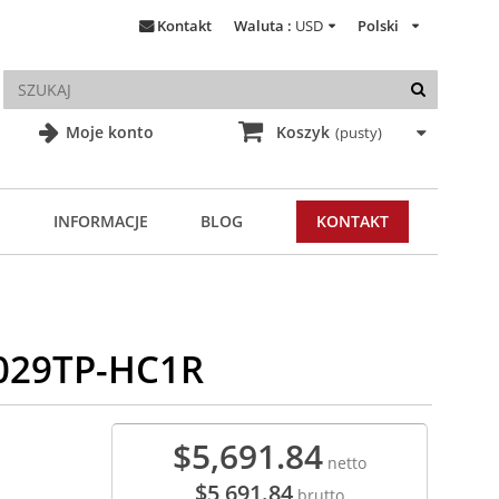
Kontakt
Waluta :
USD
Polski
Moje konto
Koszyk
(pusty)
INFORMACJE
BLOG
KONTAKT
2029TP-HC1R
$5,691.84
netto
$5,691.84
brutto