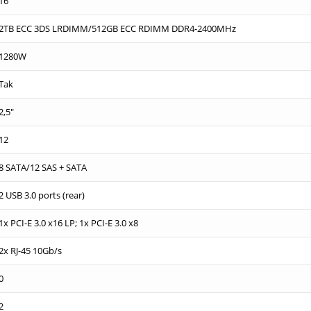
16
2TB ECC 3DS LRDIMM/512GB ECC RDIMM DDR4-2400MHz
1280W
Tak
2,5"
12
8 SATA/12 SAS + SATA
2 USB 3.0 ports (rear)
1x PCI-E 3.0 x16 LP; 1x PCI-E 3.0 x8
2x RJ-45 10Gb/s
0
2