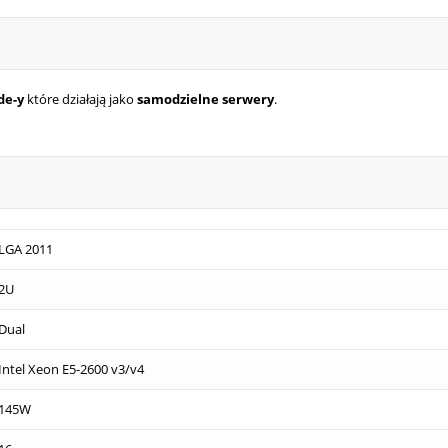
de-y
które działają jako
samodzielne serwery
.
LGA 2011
2U
Dual
Intel Xeon E5-2600 v3/v4
145W