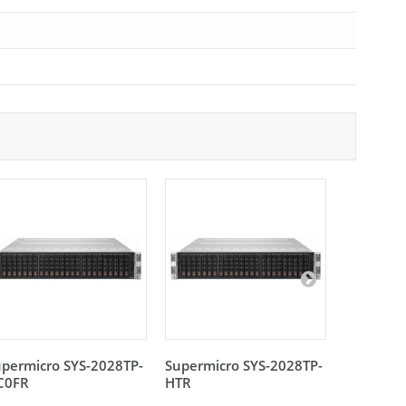
permicro SYS-2028TP-
Supermicro SYS-2028TP-
Supermic
C0FR
HTR
HTTR