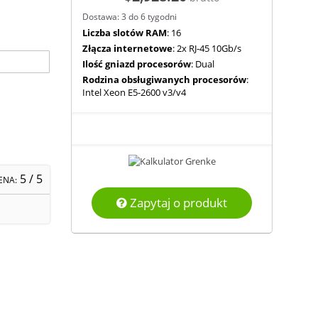
Dostawa: 3 do 6 tygodni
Liczba slotów RAM
: 16
Złącza internetowe
: 2x RJ-45 10Gb/s
Ilość gniazd procesorów
: Dual
Rodzina obsługiwanych procesorów
:
Intel Xeon E5-2600 v3/v4
5
/ 5
ENA:
Zapytaj o produkt