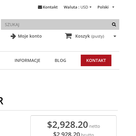
Kontakt
Waluta :
USD
Polski
Moje konto
Koszyk
(pusty)
INFORMACJE
BLOG
KONTAKT
R
$2,928.20
netto
$2,928.20
brutto