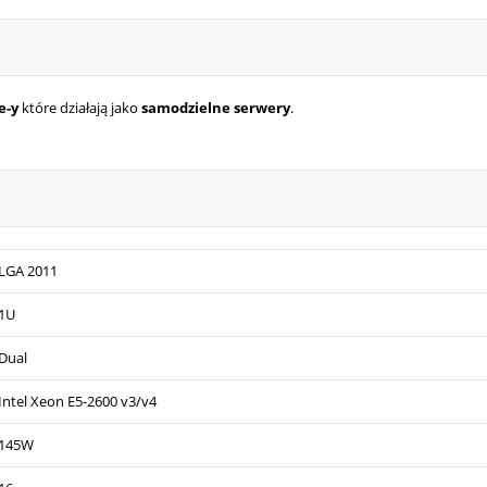
e-y
które działają jako
samodzielne serwery
.
LGA 2011
1U
Dual
Intel Xeon E5-2600 v3/v4
145W