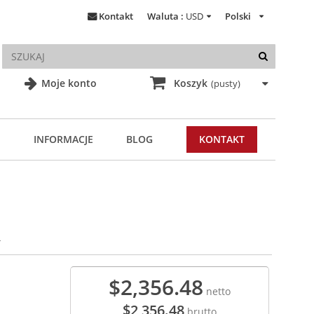
Kontakt
Waluta :
USD
Polski
Moje konto
Koszyk
(pusty)
INFORMACJE
BLOG
KONTAKT
R
$2,356.48
netto
$2,356.48
brutto