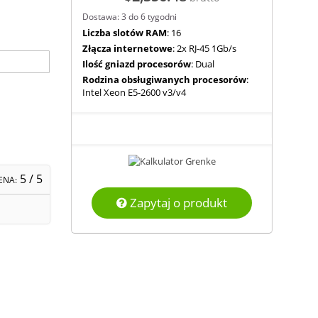
Dostawa: 3 do 6 tygodni
Liczba slotów RAM
: 16
Złącza internetowe
: 2x RJ-45 1Gb/s
Ilość gniazd procesorów
: Dual
Rodzina obsługiwanych procesorów
:
Intel Xeon E5-2600 v3/v4
5
/ 5
ENA:
Zapytaj o produkt