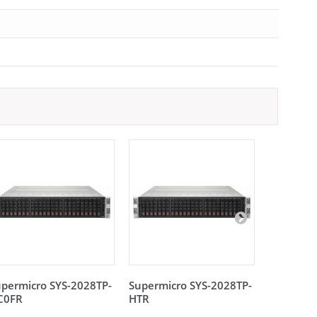
permicro SYS-2028TP-
Supermicro SYS-2028TP-
Supermic
C0FR
HTR
HTTR