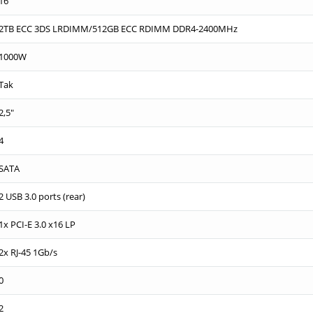
16
2TB ECC 3DS LRDIMM/512GB ECC RDIMM DDR4-2400MHz
1000W
Tak
2,5"
4
SATA
2 USB 3.0 ports (rear)
1x PCI-E 3.0 x16 LP
2x RJ-45 1Gb/s
0
2