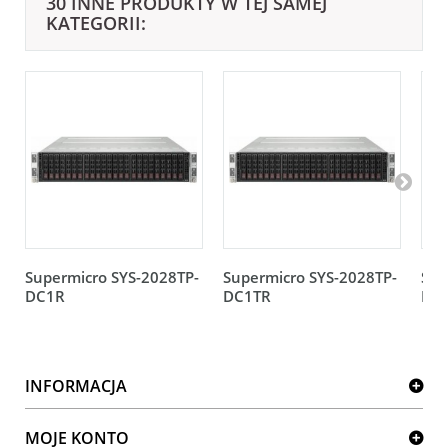
30 INNE PRODUKTY W TEJ SAMEJ
KATEGORII:
Supermicro SYS-2028TP-
Supermicro SYS-2028TP-
Sup
DC1R
DC1TR
DC
INFORMACJA
MOJE KONTO