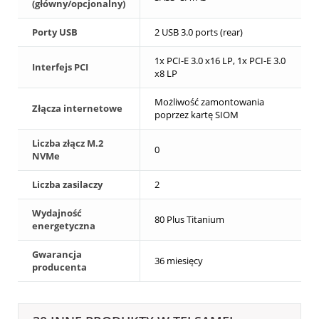
(główny/opcjonalny)
Porty USB
2 USB 3.0 ports (rear)
1x PCI-E 3.0 x16 LP, 1x PCI-E 3.0
Interfejs PCI
x8 LP
Możliwość zamontowania
Złącza internetowe
poprzez kartę SIOM
Liczba złącz M.2
0
NVMe
Liczba zasilaczy
2
Wydajność
80 Plus Titanium
energetyczna
Gwarancja
36 miesięcy
producenta