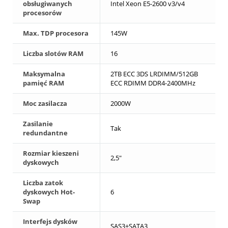
obsługiwanych
Intel Xeon E5-2600 v3/v4
procesorów
Max. TDP procesora
145W
Liczba slotów RAM
16
Maksymalna
2TB ECC 3DS LRDIMM/512GB
pamięć RAM
ECC RDIMM DDR4-2400MHz
Moc zasilacza
2000W
Zasilanie
Tak
redundantne
Rozmiar kieszeni
2,5"
dyskowych
Liczba zatok
dyskowych Hot-
6
Swap
Interfejs dysków
SAS3+SATA3