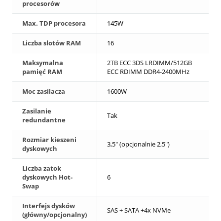
procesorów
Max. TDP procesora
145W
Liczba slotów RAM
16
Maksymalna
2TB ECC 3DS LRDIMM/512GB
pamięć RAM
ECC RDIMM DDR4-2400MHz
Moc zasilacza
1600W
Zasilanie
Tak
redundantne
Rozmiar kieszeni
3,5" (opcjonalnie 2,5")
dyskowych
Liczba zatok
dyskowych Hot-
6
Swap
Interfejs dysków
SAS + SATA +4x NVMe
(główny/opcjonalny)