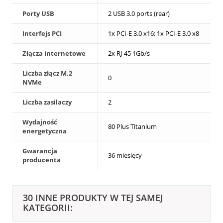
Porty USB
2 USB 3.0 ports (rear)
Interfejs PCI
1x PCI-E 3.0 x16; 1x PCI-E 3.0 x8
Złącza internetowe
2x RJ-45 1Gb/s
Liczba złącz M.2
0
NVMe
Liczba zasilaczy
2
Wydajność
80 Plus Titanium
energetyczna
Gwarancja
36 miesięcy
producenta
30 INNE PRODUKTY W TEJ SAMEJ
KATEGORII: