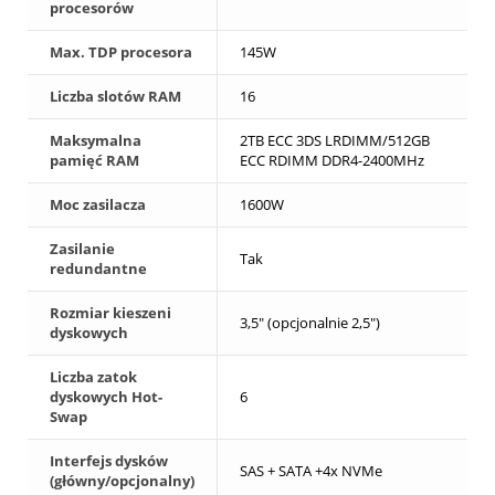
procesorów
Max. TDP procesora
145W
Liczba slotów RAM
16
Maksymalna
2TB ECC 3DS LRDIMM/512GB
pamięć RAM
ECC RDIMM DDR4-2400MHz
Moc zasilacza
1600W
Zasilanie
Tak
redundantne
Rozmiar kieszeni
3,5" (opcjonalnie 2,5")
dyskowych
Liczba zatok
dyskowych Hot-
6
Swap
Interfejs dysków
SAS + SATA +4x NVMe
(główny/opcjonalny)