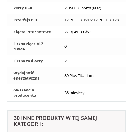
Porty USB
2 USB 3.0 ports (rear)
Interfejs PCI
1x PCI-E 3.0 x16; 1x PCI-E 3.0 x8
Złącza internetowe
2x RJ-45 10Gb/s
Liczba złącz M.2
0
NVMe
Liczba zasilaczy
2
Wydajność
80 Plus Titanium
energetyczna
Gwarancja
36 miesięcy
producenta
30 INNE PRODUKTY W TEJ SAMEJ
KATEGORII: