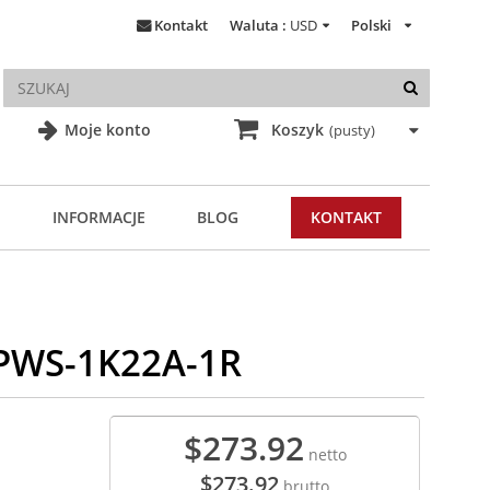
Kontakt
Waluta :
USD
Polski
Moje konto
Koszyk
(pusty)
INFORMACJE
BLOG
KONTAKT
 PWS-1K22A-1R
$273.92
netto
$273.92
brutto