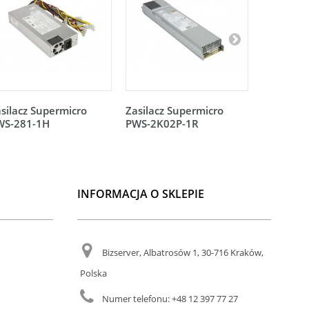
silacz Supermicro
Zasilacz Supermicro
Zasilacz 
WS-281-1H
PWS-2K02P-1R
PWS-2K0
INFORMACJA O SKLEPIE
Bizserver, Albatrosów 1, 30-716 Kraków,
Polska
Numer telefonu:
+48 12 397 77 27