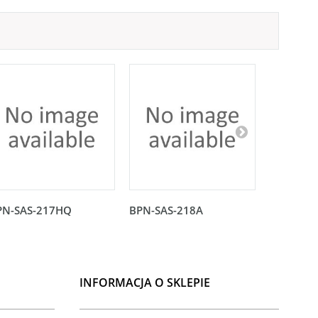
PN-SAS-217HQ
BPN-SAS-218A
BPN-SAS-
INFORMACJA O SKLEPIE