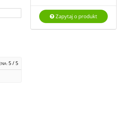
Zapytaj o produkt
5
/ 5
ENA: