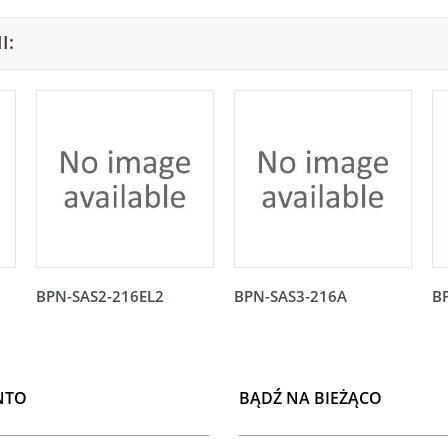
I:
BPN-SAS2-216EL2
BPN-SAS3-216A
B
NTO
BĄDŹ NA BIEŻĄCO