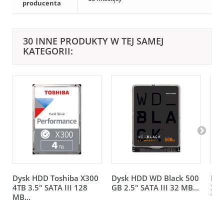
producenta
30 INNE PRODUKTY W TEJ SAMEJ
KATEGORII:
Dysk HDD Toshiba X300
Dysk HDD WD Black 500
Dys
4TB 3.5" SATA III 128
GB 2.5" SATA III 32 MB...
3.5
MB...
720