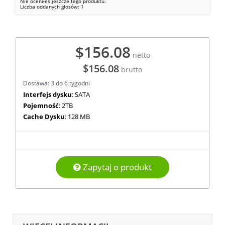
Nie oceniłeś jeszcze tego produktu.
Liczba oddanych głosów:
1
$156.08
netto
$156.08
brutto
Dostawa: 3 do 6 tygodni
Interfejs dysku
: SATA
Pojemność
: 2TB
Cache Dysku
: 128 MB
Zapytaj o produkt