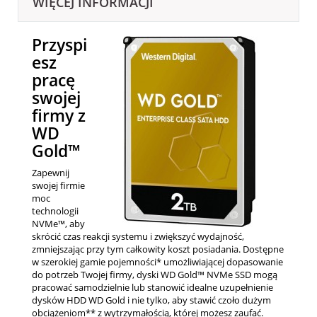
WIĘCEJ INFORMACJI
Przyspi
esz
pracę
swojej
firmy z
WD
Gold™
Zapewnij
swojej firmie
moc
technologii
NVMe™, aby
skrócić czas reakcji systemu i zwiększyć wydajność,
zmniejszając przy tym całkowity koszt posiadania. Dostępne
w szerokiej gamie pojemności* umożliwiającej dopasowanie
do potrzeb Twojej firmy, dyski WD Gold™ NVMe SSD mogą
pracować samodzielnie lub stanowić idealne uzupełnienie
dysków HDD WD Gold i nie tylko, aby stawić czoło dużym
obciążeniom** z wytrzymałością, której możesz zaufać.