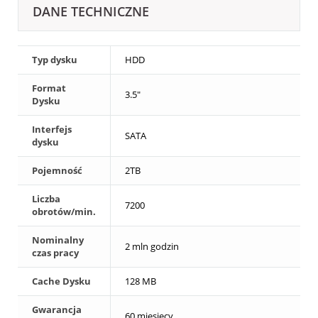
DANE TECHNICZNE
Typ dysku
HDD
Format
3.5"
Dysku
Interfejs
SATA
dysku
Pojemność
2TB
Liczba
7200
obrotów/min.
Nominalny
2 mln godzin
czas pracy
Cache Dysku
128 MB
Gwarancja
60 miesięcy