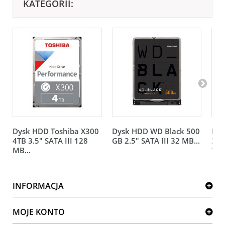
KATEGORII:
Dysk HDD Toshiba X300
Dysk HDD WD Black 500
Dys
4TB 3.5" SATA III 128
GB 2.5" SATA III 32 MB...
3.5
MB...
720
INFORMACJA
MOJE KONTO