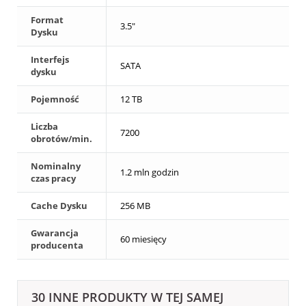
Format
3.5"
Dysku
Interfejs
SATA
dysku
Pojemność
12 TB
Liczba
7200
obrotów/min.
Nominalny
1.2 mln godzin
czas pracy
Cache Dysku
256 MB
Gwarancja
60 miesięcy
producenta
30 INNE PRODUKTY W TEJ SAMEJ